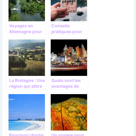
Voyagez en
Conseils
Allemagne pour
pratiques pour
faire de belles
bien voyager
découvertes
La Bretagne : Une
Quels sont les
région qui attire
avantages de
les touristes
voyage sur Las
Vegas ?
Pourquoi choisir
Un voyage pour