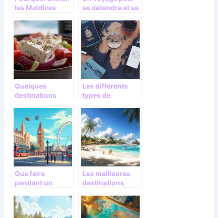
les Maldives
se détendre et se
pour vos
dépayser
prochaines
vacances ?
Quelques
Les différents
destinations
types de
gastronomiques
destination
à découvrir
touristiques
Que faire
Les meilleures
pendant un
destinations
week-end à
pour trouver du
Londres ?
soleil en janvier
Découvrez-le sur