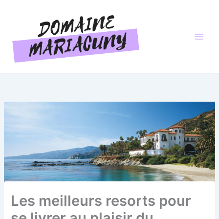
Aller
au
contenu
Les meilleurs resorts pour
se livrer au plaisir du