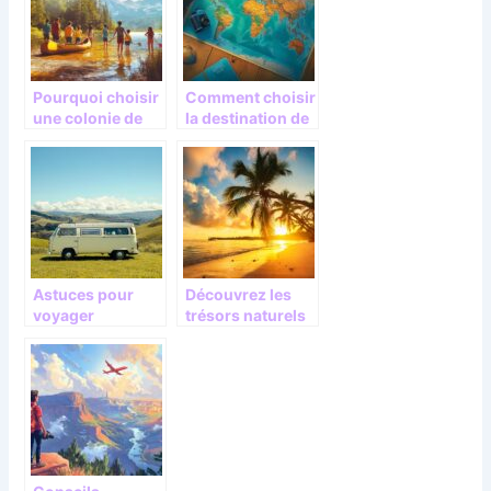
le blog
Partiraularge.co
m
Pourquoi choisir
Comment choisir
une colonie de
la destination de
vacances pour
votre prochain
vos enfants cet
voyage
été
Astuces pour
Découvrez les
voyager
trésors naturels
économiquemen
et culturels d’une
t en Europe en
île tropicale
camping-car
unique