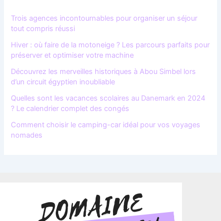
Trois agences incontournables pour organiser un séjour
tout compris réussi
Hiver : où faire de la motoneige ? Les parcours parfaits pour
préserver et optimiser votre machine
Découvrez les merveilles historiques à Abou Simbel lors
d’un circuit égyptien inoubliable
Quelles sont les vacances scolaires au Danemark en 2024
? Le calendrier complet des congés
Comment choisir le camping-car idéal pour vos voyages
nomades