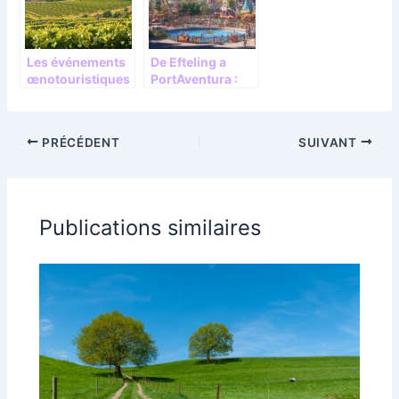
Les événements
De Efteling a
œnotouristiques
PortAventura :
autour du
Visitez les parcs
Beaujolais
d’attractions
celebres en
PRÉCÉDENT
SUIVANT
Europe aux
technologies
avant-gardistes
Publications similaires