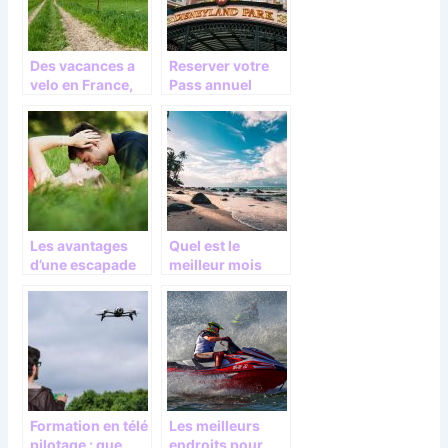
Des vacances a
Reserver votre
velo en France,
Pass annuel
en Normandie,
Disneyland pour
pourquoi pas ?
un sejour reussi
Les avantages
Quel est le
d’une escapade
meilleur mois
romantique pour
touristique sur
votre couple
l’ile Maurice ?
Formation en télé
Les meilleurs
pilotage : que
endroits pour