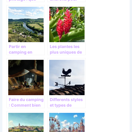
savoir ?
une activite de
jetski.
Partir en
Les plantes les
camping en
plus uniques de
Dordogne : nos
la jungle
conseils.
exotique
Faire du camping
Differents styles
: Comment bien
et types de
choisir son
girouettes de
emplacement ?
jardin