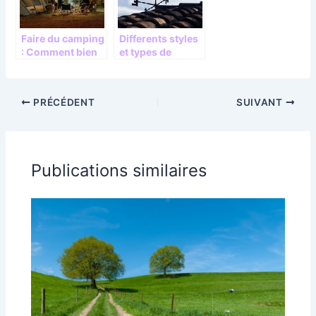
Faire du camping
Differents styles
: Comment bien
et types de
choisir son
girouettes de
emplacement ?
jardin
PRÉCÉDENT
SUIVANT
Publications similaires