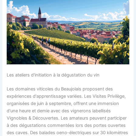
Les ateliers d'initiation à la dégustation du vin
Les domaines viticoles du Beaujolais proposent des
expériences d'apprentissage variées. Les Visites Privilège,
organisées de juin à septembre, offrent une immersion
d'une heure et demie avec des vignerons labellisés
Vignobles & Découvertes. Les amateurs peuvent participer
à des dégustations commentées lors des portes ouvertes
des caves. Des balades oeno-électriques sur 30 kilomètres