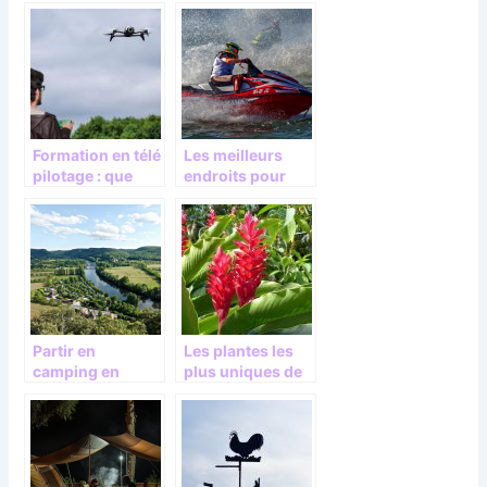
romantique pour
touristique sur
votre couple
l’ile Maurice ?
Formation en télé
Les meilleurs
pilotage : que
endroits pour
savoir ?
une activite de
jetski.
Partir en
Les plantes les
camping en
plus uniques de
Dordogne : nos
la jungle
conseils.
exotique