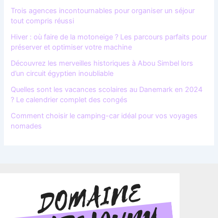
Trois agences incontournables pour organiser un séjour
tout compris réussi
Hiver : où faire de la motoneige ? Les parcours parfaits pour
préserver et optimiser votre machine
Découvrez les merveilles historiques à Abou Simbel lors
d’un circuit égyptien inoubliable
Quelles sont les vacances scolaires au Danemark en 2024
? Le calendrier complet des congés
Comment choisir le camping-car idéal pour vos voyages
nomades