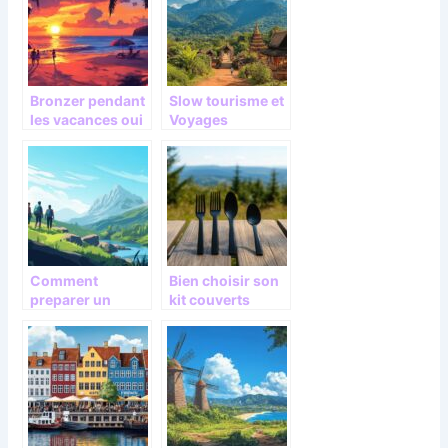
infos voyages
Island
utiles ici
Bronzer pendant
Slow tourisme et
les vacances oui
Voyages
mais attention a
authentiques : a
votre peau :
la rencontre des
secrets pour un
communautes
teint dore
locales
uniforme
Comment
Bien choisir son
preparer un
kit couverts
voyage
camping parmi
authentique et
les meilleurs :
respectueux de
focus sur les
l’environnement
normes
environnemental
es et sanitaires