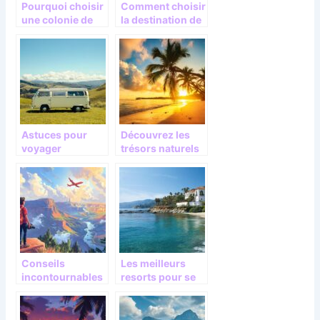
Pourquoi choisir
Comment choisir
une colonie de
la destination de
vacances pour
votre prochain
vos enfants cet
voyage
été
Astuces pour
Découvrez les
voyager
trésors naturels
économiquemen
et culturels d’une
t en Europe en
île tropicale
camping-car
unique
Conseils
Les meilleurs
incontournables
resorts pour se
pour une
livrer au plaisir
escapade reussie
du farniente sur
: trouvez des
la Santa Catalina