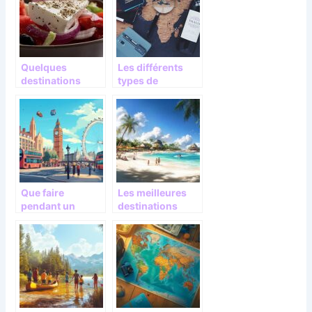
Quelques
Les différents
destinations
types de
gastronomiques
destination
à découvrir
touristiques
Que faire
Les meilleures
pendant un
destinations
week-end à
pour trouver du
Londres ?
soleil en janvier
Découvrez-le sur
le blog
Partiraularge.co
m