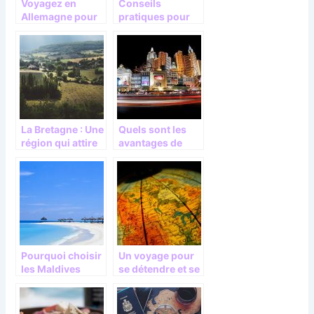
Voyagez en
Conseils
Allemagne pour
pratiques pour
faire de belles
bien voyager
découvertes
La Bretagne : Une
Quels sont les
région qui attire
avantages de
les touristes
voyage sur Las
Vegas ?
Pourquoi choisir
Un voyage pour
les Maldives
se détendre et se
pour vos
dépayser
prochaines
vacances ?