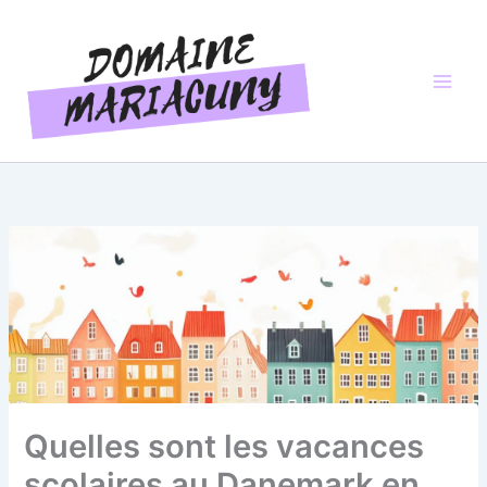
Aller
au
contenu
Quelles sont les vacances
scolaires au Danemark en