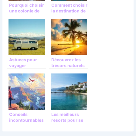
Pourquoi choisir
Comment choisir
une colonie de
la destination de
vacances pour
votre prochain
vos enfants cet
voyage
été
Astuces pour
Découvrez les
voyager
trésors naturels
économiquemen
et culturels d’une
t en Europe en
île tropicale
camping-car
unique
Conseils
Les meilleurs
incontournables
resorts pour se
pour une
livrer au plaisir
escapade reussie
du farniente sur