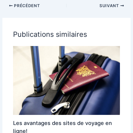
: trouvez des
la Santa Catalina
PRÉCÉDENT
SUIVANT
infos voyages
Island
utiles ici
Publications similaires
Les avantages des sites de voyage en
ligne!