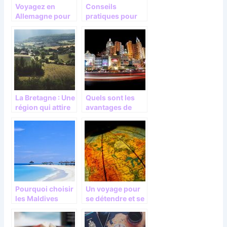
Voyagez en
Conseils
Allemagne pour
pratiques pour
faire de belles
bien voyager
découvertes
La Bretagne : Une
Quels sont les
région qui attire
avantages de
les touristes
voyage sur Las
Vegas ?
Pourquoi choisir
Un voyage pour
les Maldives
se détendre et se
pour vos
dépayser
prochaines