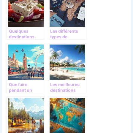
vacances ?
Quelques
Les différents
destinations
types de
gastronomiques
destination
à découvrir
touristiques
Que faire
Les meilleures
pendant un
destinations
week-end à
pour trouver du
Londres ?
soleil en janvier
Découvrez-le sur
le blog
Partiraularge.co
m