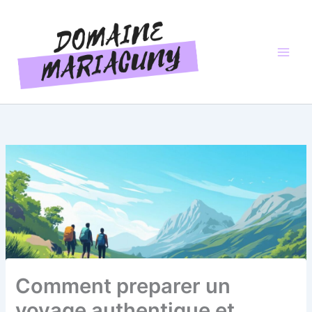
Aller
au
contenu
Comment preparer un
voyage authentique et