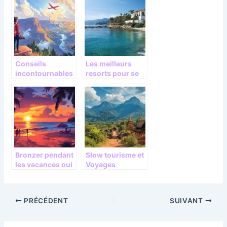
t en Europe en
île tropicale
camping-car
unique
Conseils
Les meilleurs
incontournables
resorts pour se
pour une
livrer au plaisir
escapade reussie
du farniente sur
: trouvez des
la Santa Catalina
infos voyages
Island
utiles ici
Bronzer pendant
Slow tourisme et
les vacances oui
Voyages
mais attention a
authentiques : a
votre peau :
la rencontre des
secrets pour un
communautes
PRÉCÉDENT
SUIVANT
teint dore
locales
uniforme