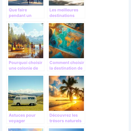
Que faire
Les meilleures
pendant un
destinations
week-end à
pour trouver du
Londres ?
soleil en janvier
Découvrez-le sur
le blog
Partiraularge.co
m
Pourquoi choisir
Comment choisir
une colonie de
la destination de
vacances pour
votre prochain
vos enfants cet
voyage
été
Astuces pour
Découvrez les
voyager
trésors naturels
économiquemen
et culturels d’une