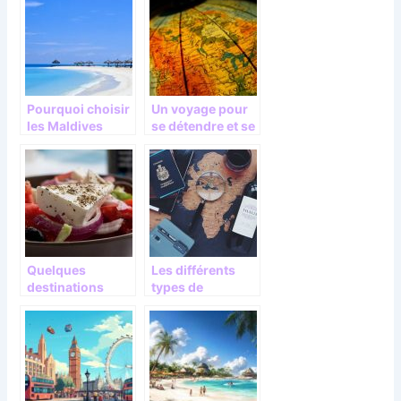
Pourquoi choisir
Un voyage pour
les Maldives
se détendre et se
pour vos
dépayser
prochaines
vacances ?
Quelques
Les différents
destinations
types de
gastronomiques
destination
à découvrir
touristiques