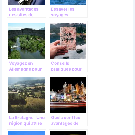
Les avantages
Essayer les
des sites de
voyages
voyage en ligne!
maritimes
Voyagez en
Conseils
Allemagne pour
pratiques pour
faire de belles
bien voyager
découvertes
La Bretagne : Une
Quels sont les
région qui attire
avantages de
les touristes
voyage sur Las
Vegas ?