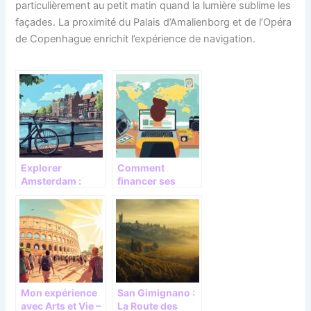
particulièrement au petit matin quand la lumière sublime les
façades. La proximité du Palais d’Amalienborg et de l’Opéra
de Copenhague enrichit l’expérience de navigation.
Explorer
Comment
Amsterdam :
financer ses
conseils
voyages grâce au
pratiques pour
crowdfunding :
un séjour
retours
inoubliable
d’expérience et
conseils
pratiques
Mon expérience
San Gimignano :
avec Arts et Vie –
La Route des