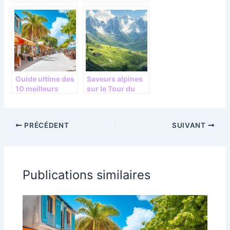
Voyages
Vins dans la
culturels
Manhattan du
organisés :
Moyen Âge
retour d’une
passionnée de
culture
Guide ultime des
Saveurs alpines
10 meilleurs
sur le Tour du
restaurants de la
Mont Blanc en 10
Barbade :
jours : Guide des
Saveurs marines
meilleures tables
PRÉCÉDENT
SUIVANT
inoubliables
d’hotes
Publications similaires