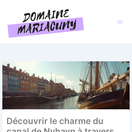
Aller
au
contenu
Découvrir le charme du
canal de Nyhavn à travers