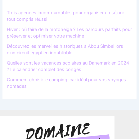
Trois agences incontournables pour organiser un séjour
tout compris réussi
Hiver : où faire de la motoneige ? Les parcours parfaits pour
préserver et optimiser votre machine
Découvrez les merveilles historiques à Abou Simbel lors
d’un circuit égyptien inoubliable
Quelles sont les vacances scolaires au Danemark en 2024
? Le calendrier complet des congés
Comment choisir le camping-car idéal pour vos voyages
nomades